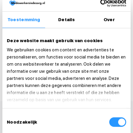
Sollicitatie
Is deze vacature je op het lijf geschreven?
Toestemming
Details
Over
Solliciteer dan direct!
Solliciteer direct
Deze website maakt gebruik van cookies
We gebruiken cookies om content en advertenties te
Solliciteer binnen 1 minuut
personaliseren, om functies voor social media te bieden en
om ons websiteverkeer te analyseren. Ook delen we
Deel deze vacature:
informatie over uw gebruik van onze site met onze
partners voor social media, adverteren en analyse. Deze
partners kunnen deze gegevens combineren met andere
informatie die u aan ze heeft verstrekt of die ze hebben
verzameld op basis van uw gebruik van hun services.
Toestemmingsselectie
Noodzakelijk