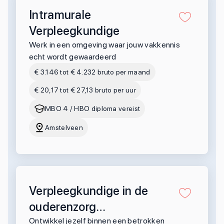
Intramurale
Verpleegkundige
Werk in een omgeving waar jouw vakkennis
echt wordt gewaardeerd
€ 3.146 tot € 4.232 bruto per maand
€ 20,17 tot € 27,13 bruto per uur
MBO 4 / HBO diploma vereist
Amstelveen
Verpleegkundige in de
ouderenzorg
Amstelveen
Ontwikkel jezelf binnen een betrokken