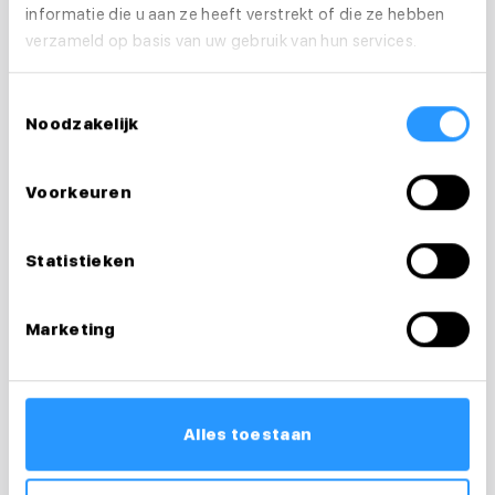
informatie die u aan ze heeft verstrekt of die ze hebben
verzameld op basis van uw gebruik van hun services.
Vragen over je
sollicitatie?
Toestemmingsselectie
Noodzakelijk
Ik help je graag
Voorkeuren
Desiree
Statistieken
Recruiter & loopbaancoach
0626238856
Marketing
desiree@medewerkersindezorg.nl
Alles toestaan