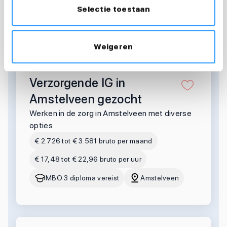
Selectie toestaan
OOK INTERESSANT?
Vergelijkbare vacatures
Weigeren
Verzorgende IG in
Amstelveen gezocht
Werken in de zorg in Amstelveen met diverse
opties
€ 2.726 tot € 3.581 bruto per maand
€ 17,48 tot € 22,96 bruto per uur
MBO 3 diploma vereist
Amstelveen