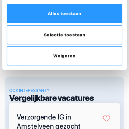
Tessa
Teamleider & loopbaancoach
Alles toestaan
0686815418
tessa@medewerkersindezorg.nl
Selectie toestaan
Weigeren
OOK INTERESSANT?
Vergelijkbare vacatures
Verzorgende IG in
Amstelveen gezocht