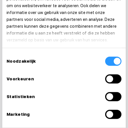
om ons websiteverkeer te analyseren. Ook delen we
informatie over uw gebruik van onze site met onze
partners voor social media, adverteren en analyse. Deze
partners kunnen deze gegevens combineren met andere
informatie die u aan ze heeft verstrekt of die ze hebben
verzameld op basis van uw gebruik van hun services.
Toestemmingsselectie
Noodzakelijk
Voorkeuren
Vragen over je
sollicitatie?
Statistieken
Ik help je graag
Marketing