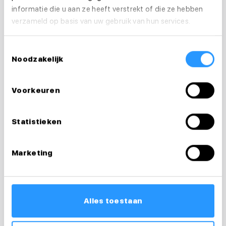
informatie die u aan ze heeft verstrekt of die ze hebben
verzameld op basis van uw gebruik van hun services.
Vragen over je
Toestemmingsselectie
Noodzakelijk
sollicitatie?
Voorkeuren
Ik help je graag
Statistieken
Desiree
Recruiter & loopbaancoach
Marketing
0626238856
desiree@medewerkersindezorg.nl
Alles toestaan