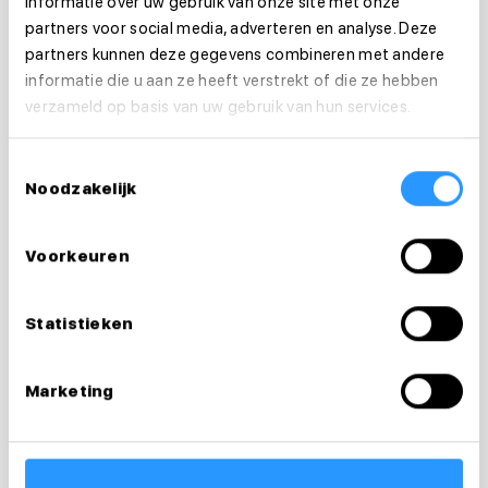
informatie over uw gebruik van onze site met onze
partners voor social media, adverteren en analyse. Deze
partners kunnen deze gegevens combineren met andere
informatie die u aan ze heeft verstrekt of die ze hebben
verzameld op basis van uw gebruik van hun services.
Toestemmingsselectie
Noodzakelijk
Vragen over je
Voorkeuren
sollicitatie?
Statistieken
Ik help je graag
Marketing
Desiree
Recruiter & loopbaancoach
0626238856