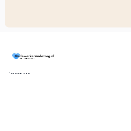
Vacatures
Dienstverbanden
Extra's
Over ons
Blogs
Contact
Opdrachtgevers
📱 Download onze app (iOS)
📱 Download onze app (Android)