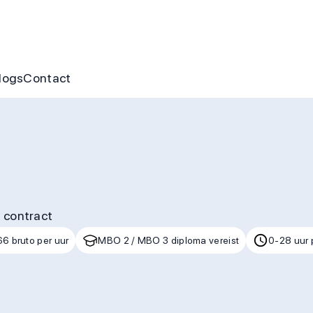
nus
ofte aan jou
s
gen & cursussen
logs
Contact
 contract
66 bruto per uur
MBO 2 / MBO 3 diploma vereist
0-28 uur 