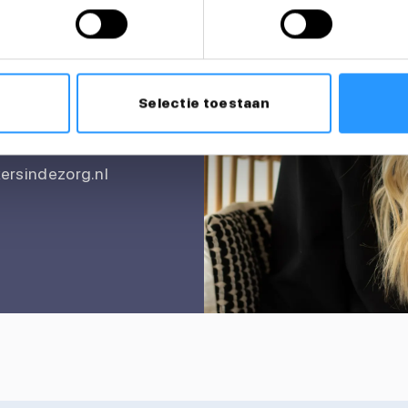
itatie?
Selectie toestaan
rsindezorg.nl