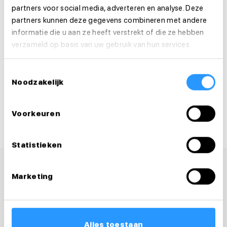
partners voor social media, adverteren en analyse. Deze
Solliciteer dan direct!
partners kunnen deze gegevens combineren met andere
informatie die u aan ze heeft verstrekt of die ze hebben
Solliciteer direct
verzameld op basis van uw gebruik van hun services.
Solliciteer binnen 1 minuut
Toestemmingsselectie
Noodzakelijk
Deel deze vacature:
Voorkeuren
Statistieken
Marketing
Alles toestaan