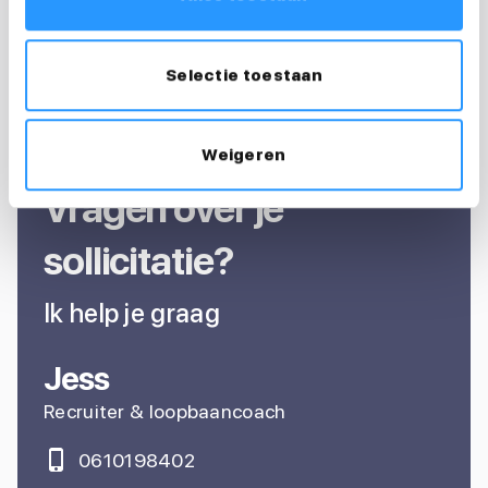
Selectie toestaan
Weigeren
Vragen over je
sollicitatie?
Ik help je graag
Jess
Recruiter & loopbaancoach
0610198402