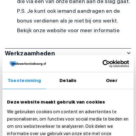
die via één van onze banen aan de slag gaat.
P.S. Je kunt ook iemand aandragen en de
bonus verdienen als je niet bij ons werkt.
Bekijk onze website voor meer informatie
Werkzaamheden
Arbeidsduur en werktijden
Toestemming
Details
Over
Organisatie
Deze website maakt gebruik van cookies
Functie-eisen
We gebruiken cookies om content en advertenties te
personaliseren, om functies voor social media te bieden en
Sollicitatie
om ons websiteverkeer te analyseren. Ook delen we
Is deze vacature je op het lijf geschreven?
informatie over uw gebruik van onze site met onze