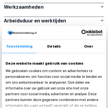
Werkzaamheden
Arbeidsduur en werktijden
Organisatie
Toestemming
Details
Over
Functie-eisen
Sollicitatie
Deze website maakt gebruik van cookies
Is deze vacature je op het lijf geschreven?
We gebruiken cookies om content en advertenties te
personaliseren, om functies voor social media te bieden en
Solliciteer dan direct!
om ons websiteverkeer te analyseren. Ook delen we
informatie over uw gebruik van onze site met onze
Solliciteer direct
partners voor social media, adverteren en analyse. Deze
partners kunnen deze gegevens combineren met andere
Solliciteer binnen 1 minuut
informatie die u aan ze heeft verstrekt of die ze hebben