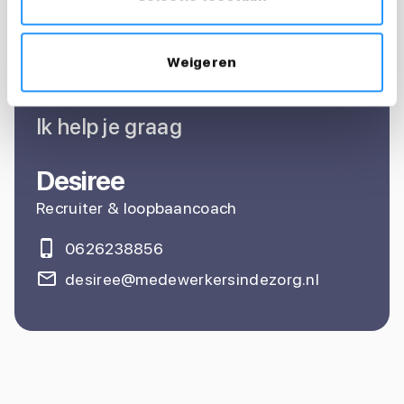
Vragen over je
Weigeren
sollicitatie?
Ik help je graag
Desiree
Recruiter & loopbaancoach
0626238856
desiree@medewerkersindezorg.nl