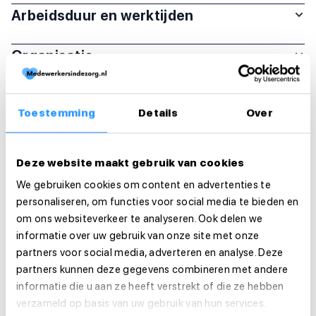
Arbeidsduur en werktijden
Organisatie
Functie-eisen
Toestemming
Details
Over
Sollicitatie
Is deze vacature je op het lijf geschreven?
Deze website maakt gebruik van cookies
Solliciteer dan direct!
We gebruiken cookies om content en advertenties te
personaliseren, om functies voor social media te bieden en
om ons websiteverkeer te analyseren. Ook delen we
Solliciteer direct
informatie over uw gebruik van onze site met onze
partners voor social media, adverteren en analyse. Deze
Solliciteer binnen 1 minuut
partners kunnen deze gegevens combineren met andere
informatie die u aan ze heeft verstrekt of die ze hebben
Deel deze vacature:
verzameld op basis van uw gebruik van hun services.