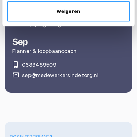
sollicitatie?
Weigeren
Ik help je graag
Sep
Planner & loopbaancoach
0683489509
sep@medewerkersindezorg.nl
OOK INTERESSANT?