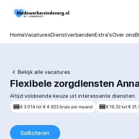
Begeleider vacatures
Detachering
Zorgheldenbo
Onze bel
Thuishulp vacatures
In dienst zorgorganisatie
Aandraagbonu
Trainin
Home
Vacatures
Dienstverbanden
Extra's
Over ons
B
Bekijk alle vacatures
Flexibele zorgdiensten Ann
Altijd voldoende keuze uit interessante diensten.
€ 3.014 tot € 4.923 bruto per maand
€ 19,32 tot € 31,
Solliciteren