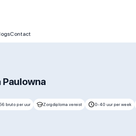
nus
ofte aan jou
s
gen & cursussen
logs
Contact
a Paulowna
56 bruto per uur
Zorgdiploma vereist
0-40 uur per week