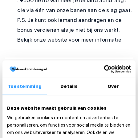
: €500 netto wanneer je iemand aandraagt
die via één van onze banen aan de slag gaat.
P.S. Je kunt ook iemand aandragen en de
bonus verdienen als je niet bij ons werkt.
Bekijk onze website voor meer informatie
Werkzaamheden
Arbeidsduur en werktijden
Toestemming
Details
Over
Organisatie
Deze website maakt gebruik van cookies
Functie-eisen
We gebruiken cookies om content en advertenties te
personaliseren, om functies voor social media te bieden en
Sollicitatie
om ons websiteverkeer te analyseren. Ook delen we