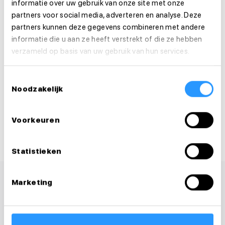
informatie over uw gebruik van onze site met onze
Is deze vacature je op het lijf geschreven?
partners voor social media, adverteren en analyse. Deze
Solliciteer dan direct!
partners kunnen deze gegevens combineren met andere
informatie die u aan ze heeft verstrekt of die ze hebben
verzameld op basis van uw gebruik van hun services.
Solliciteer direct
Solliciteer binnen 1 minuut
Toestemmingsselectie
Noodzakelijk
Deel deze vacature:
Voorkeuren
Statistieken
Marketing