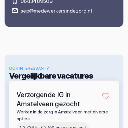
0683489509
sep@medewerkersindezorg.nl
OOK INTERESSANT?
Vergelijkbare vacatures
Verzorgende IG in
Amstelveen gezocht
Werken in de zorg in Amstelveen met diverse
opties
€ 2.726 tot € 3.581 bruto per maand