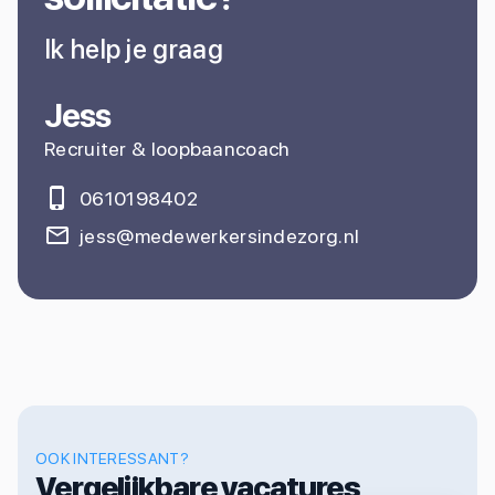
Ik help je graag
Jess
Recruiter & loopbaancoach
0610198402
jess@medewerkersindezorg.nl
OOK INTERESSANT?
Vergelijkbare vacatures