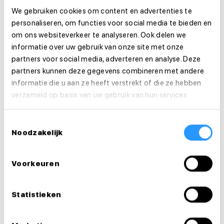
We gebruiken cookies om content en advertenties te
Organisatie
personaliseren, om functies voor social media te bieden en
om ons websiteverkeer te analyseren. Ook delen we
informatie over uw gebruik van onze site met onze
Functie-eisen
partners voor social media, adverteren en analyse. Deze
partners kunnen deze gegevens combineren met andere
Sollicitatie
informatie die u aan ze heeft verstrekt of die ze hebben
verzameld op basis van uw gebruik van hun services.
Is deze vacature je op het lijf geschreven?
Solliciteer dan direct!
Toestemmingsselectie
Noodzakelijk
Solliciteer direct
Voorkeuren
Solliciteer binnen 1 minuut
Statistieken
Deel deze vacature: