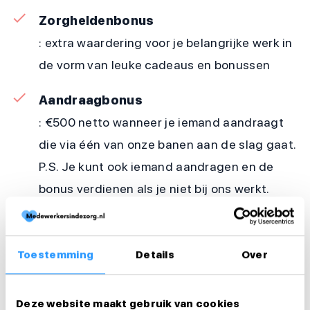
Zorgheldenbonus
: extra waardering voor je belangrijke werk in
de vorm van leuke cadeaus en bonussen
Aandraagbonus
: €500 netto wanneer je iemand aandraagt
die via één van onze banen aan de slag gaat.
P.S. Je kunt ook iemand aandragen en de
bonus verdienen als je niet bij ons werkt.
Bekijk onze website voor meer informatie
Toestemming
Details
Over
Werkzaamheden
Arbeidsduur en werktijden
Deze website maakt gebruik van cookies