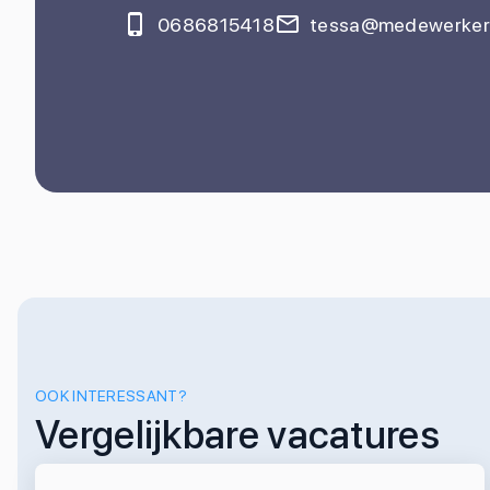
0686815418
tessa@medewerkers
OOK INTERESSANT?
Vergelijkbare vacatures