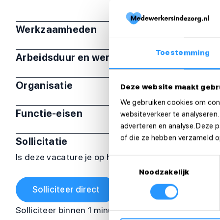
Werkzaamheden
Toestemming
Arbeidsduur en werktijden
Organisatie
Deze website maakt gebr
We gebruiken cookies om cont
Functie-eisen
websiteverkeer te analyseren.
adverteren en analyse. Deze 
of die ze hebben verzameld op
Sollicitatie
Is deze vacature je op het lijf geschreven? Sollicit
Toestemmingsselectie
Noodzakelijk
Solliciteer direct
Solliciteer binnen 1 minuut