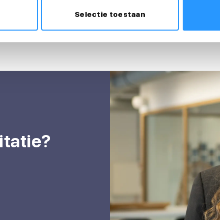
Selectie toestaan
itatie?