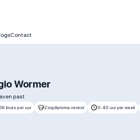
nus
ofte aan jou
s
gen & cursussen
logs
Contact
egio Wormer
leven past
56 bruto per uur
Zorgdiploma vereist
0-40 uur per week