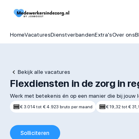
Begeleider vacatures
Detachering
Zorgheldenbo
Onze bel
Thuishulp vacatures
In dienst zorgorganisatie
Aandraagbonu
Trainin
Home
Vacatures
Dienstverbanden
Extra's
Over ons
B
Bekijk alle vacatures
Flexdiensten in de zorg in r
Werk met betekenis én op een manier die bij jouw 
€ 3.014 tot € 4.923 bruto per maand
€ 19,32 tot € 31,
Solliciteren