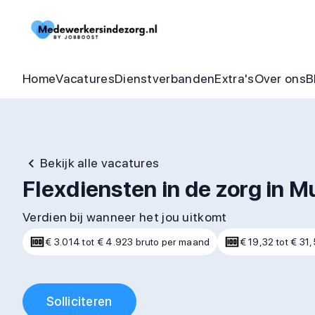
Begeleider vacatures
Detachering
Zorgheldenbo
Onze bel
Thuishulp vacatures
In dienst zorgorganisatie
Aandraagbonu
Trainin
Home
Vacatures
Dienstverbanden
Extra's
Over ons
B
Bekijk alle vacatures
Flexdiensten in de zorg in M
Verdien bij wanneer het jou uitkomt
€ 3.014 tot € 4.923 bruto per maand
€ 19,32 tot € 31,
Solliciteren