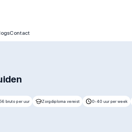
nus
ofte aan jou
s
gen & cursussen
logs
Contact
uiden
56 bruto per uur
Zorgdiploma vereist
0-40 uur per week