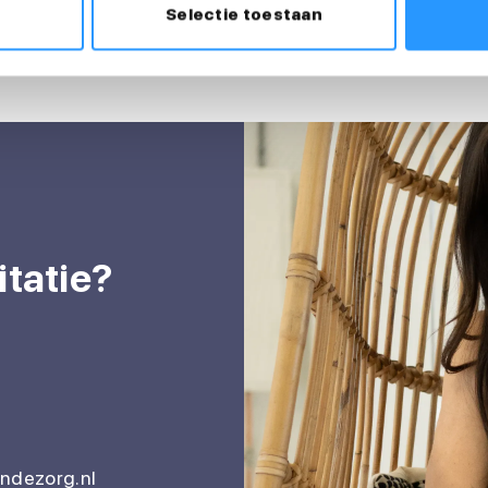
Selectie toestaan
itatie?
ndezorg.nl