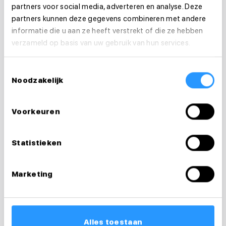
partners voor social media, adverteren en analyse. Deze
partners kunnen deze gegevens combineren met andere
informatie die u aan ze heeft verstrekt of die ze hebben
verzameld op basis van uw gebruik van hun services.
Toestemmingsselectie
Al enthousiast geworden over een functie als
Noodzakelijk
Helpende? Meld je dan direct aan.
Voorkeuren
Ben je al in het bezit van een diploma dan kun
je gelijk beginnen. Anders kijken we naar de
Statistieken
mogelijkheden voor banen waarin je kunt
starten en groeien in de zorg.
Marketing
Meld je aan
Alles toestaan