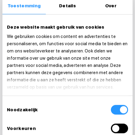
Het aantal gewerkte uren
Toestemming
Details
Over
Regio en opdrachtgever
Deze website maakt gebruik van cookies
We gebruiken cookies om content en advertenties te
personaliseren, om functies voor social media te bieden en
Eigen kosten en verzekeringen
om ons websiteverkeer te analyseren. Ook delen we
informatie over uw gebruik van onze site met onze
Hoewel het bruto inkomen vaak hoger lijkt dan
partners voor social media, adverteren en analyse. Deze
in loondienst, betaal je als zelfstandige zelf
partners kunnen deze gegevens combineren met andere
onder meer belastingen, verzekeringen en
informatie die u aan ze heeft verstrekt of die ze hebben
verzameld op basis van uw gebruik van hun services.
pensioenvoorzieningen.
Daarom is het belangrijk om niet alleen naar
Toestemmingsselectie
Noodzakelijk
het tarief te kijken, maar naar het totale
financiële plaatje.
Voorkeuren