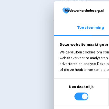
E-mailadres*
Toestemming
Telefoonnummer*
Deze website maakt gebr
We gebruiken cookies om cont
Woonplaats*
websiteverkeer te analyseren.
adverteren en analyse. Deze 
of die ze hebben verzameld op
Functie(s)
Toestemmingsselectie
Noodzakelijk