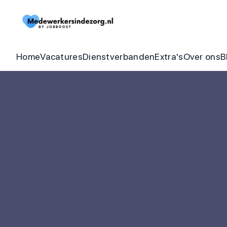
Begeleider vacatures
Detachering
Zorgheldenbo
Onze bel
Thuishulp vacatures
In dienst zorgorganisatie
Aandraagbonu
Trainin
Home
Vacatures
Dienstverbanden
Extra's
Over ons
B